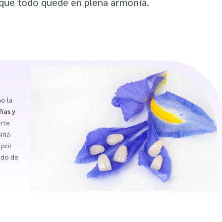
 que todo quede en plena armonía.
o la
ñas y
arte
sina
 por
ndo de