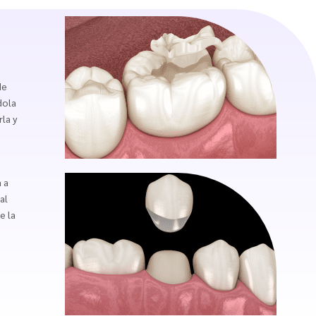
de
dola
la y
a
 a
al
e la